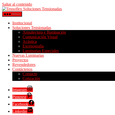
Saltar al contenido
Menú
Institucional
Soluciones Tensionadas
Arquitectura e Iluminación
Comunicación Visual
Acústica
Escenografía
Luminarias Especiales
Nuevas Luminarias
Proyectos
Revendedores
Contáctenos
Contacto
Cotización
Intagram
Pinterest
Facebook
Linkedin