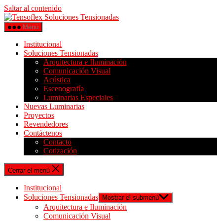
Saltar al contenido
Menú
Institucional
Soluciones Tensionadas
Arquitectura e Iluminación
Comunicación Visual
Acústica
Escenografía
Luminarias Especiales
Nuevas Luminarias
Proyectos
Revendedores
Contáctenos
Contacto
Cotización
Cerrar el menú
Institucional
Soluciones Tensionadas
Mostrar el submenú
Arquitectura e Iluminación
Comunicación Visual