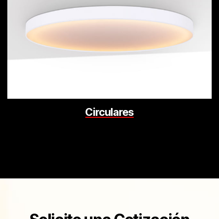
Circulares
[elementor-template id="7056"]