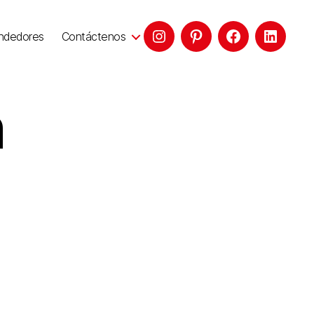
ndedores
Contáctenos
n