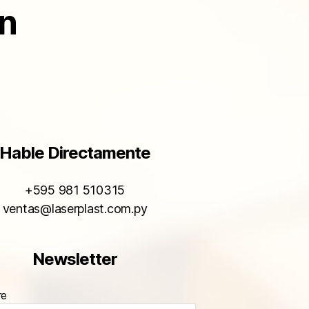
ón
Hable Directamente
+595 981 510315
ventas@laserplast.com.py
Newsletter
re