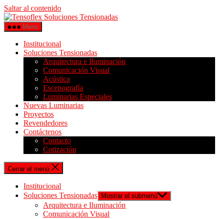
Saltar al contenido
Menú
Institucional
Soluciones Tensionadas
Arquitectura e Iluminación
Comunicación Visual
Acústica
Escenografía
Luminarias Especiales
Nuevas Luminarias
Proyectos
Revendedores
Contáctenos
Contacto
Cotización
Cerrar el menú
Institucional
Soluciones Tensionadas
Mostrar el submenú
Arquitectura e Iluminación
Comunicación Visual