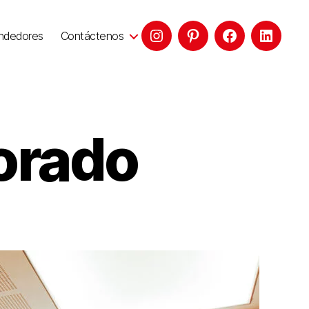
ndedores
Contáctenos
orado