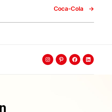
Coca-Cola
→
ón