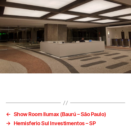
←
Show Room Ilumax (Baurú – São Paulo)
→
Hemisferio Sul Investimentos – SP