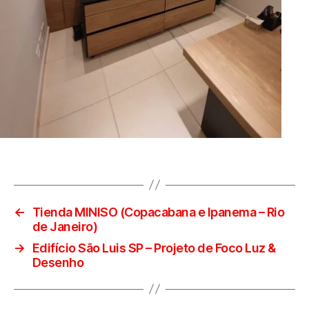
←
Tienda MINISO (Copacabana e Ipanema – Rio
de Janeiro)
→
Edifício São Luis SP – Projeto de Foco Luz &
Desenho