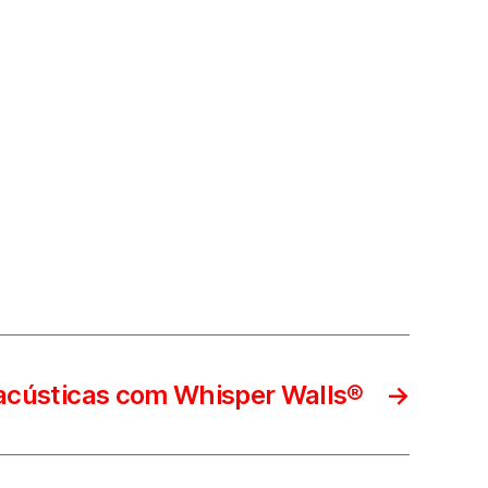
acústicas com Whisper Walls®
→