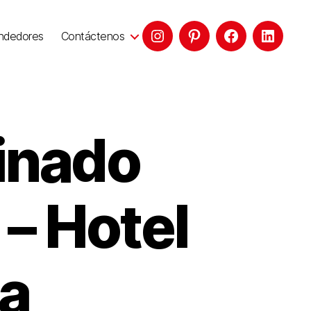
ndedores
Contáctenos
inado
 – Hotel
a