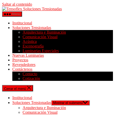
Saltar al contenido
Menú
Institucional
Soluciones Tensionadas
Arquitectura e Iluminación
Comunicación Visual
Acústica
Escenografía
Luminarias Especiales
Nuevas Luminarias
Proyectos
Revendedores
Contáctenos
Contacto
Cotización
Cerrar el menú
Institucional
Soluciones Tensionadas
Mostrar el submenú
Arquitectura e Iluminación
Comunicación Visual